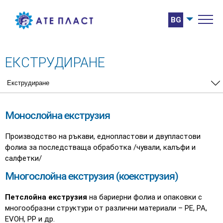
BG
ЕКСТРУДИРАНЕ
Монослойна екструзия
Производство на ръкави, еднопластови и двупластови
фолиа за последстваща обработка /чували, калъфи и
салфетки/
Многослойна екструзия (коекструзия)
Петслойна екструзия
на бариерни фолиа и опаковки с
многообразни структури от различни материали – PE, PA,
EVOH, PP и др.