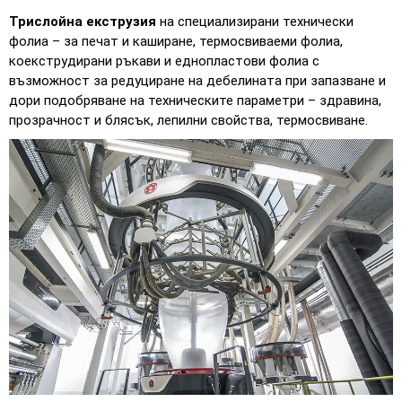
Трислойна екструзия
на специализирани технически
фолиа – за печат и каширане, термосвиваеми фолиа,
коекструдирани ръкави и еднопластови фолиа с
възможност за редуциране на дебелината при запазване и
дори подобряване на техническите параметри – здравина,
прозрачност и блясък, лепилни свойства, термосвиване.