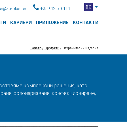
BG
ce@ateplast.eu
+359 42 616114
ТИ
КАРИЕРИ
ПРИЛОЖЕНИЕ
КОНТАКТИ
Начало
/
Продукти
/
Нехранителни изделия
доставяме комплексни решения, като
иране, ролонарязване, конфекциониране,