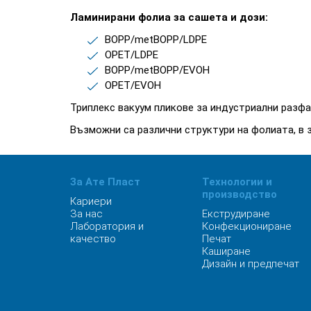
Ламинирани фолиа за сашета и дози:
BOPP/metBOPP/LDPE
OPET/LDPE
BOPP/metBOPP/EVOH
OPET/EVOH
Триплекс вакуум пликове за индустриални разфа
Възможни са различни структури на фолиата, в 
За Ате Пласт
Технологии и
производство
Кариери
За нас
Екструдиране
Лаборатория и
Конфекциониране
качество
Печат
Каширане
Дизайн и предпечат