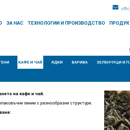
offi
О
ЗА НАС
ТЕХНОЛОГИИ И ПРОИЗВОДСТВО
ПРОДУК
ТЕНИ
KАФЕ И ЧАЙ
ЯДКИ
ВАРИВА
ЗЕЛЕНЧУЦИ И 
ето на кафе и чай.
опаковъчни линии с разнообразни структури.
ване: