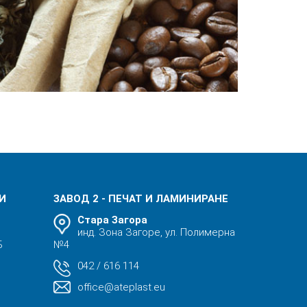
 И
ЗАВОД 2 - ПЕЧАТ И ЛАМИНИРАНЕ
Стара Загора
инд. Зона Загоре, ул. Полимерна
Б
№4
042 / 616 114
office@ateplast.eu