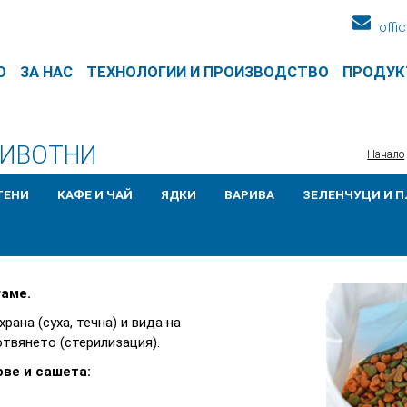
offi
О
ЗА НАС
ТЕХНОЛОГИИ И ПРОИЗВОДСТВО
ПРОДУК
ЖИВОТНИ
Начало
ТЕНИ
KАФЕ И ЧАЙ
ЯДКИ
ВАРИВА
ЗЕЛЕНЧУЦИ И 
гаме.
ана (суха, течна) и вида на
отвянето (стерилизация).
ве и сашета: