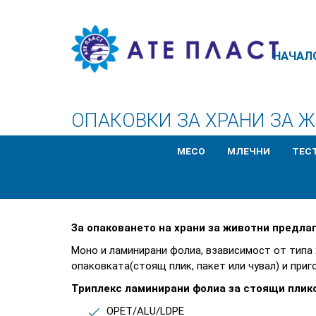
НАЧАЛ
ОПАКОВКИ ЗА ХРАНИ ЗА 
MЕСО
MЛЕЧНИ
TЕС
За опаковането на храни за животни предла
Моно и ламинирани фолиа, взависимост от типа хр
опаковката(стоящ плик, пакет или чувал) и приг
Триплекс ламинирани фолиа за стоящи плико
OPET/ALU/LDPE