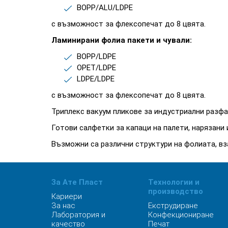
BOPP/ALU/LDPE
с възможност за флексопечат до 8 цвята.
Ламинирани фолиа пакети и чували:
BOPP/LDPE
OPET/LDPE
LDPE/LDPE
с възможност за флексопечат до 8 цвята.
Триплекс вакуум пликове за индустриални разфа
Готови салфетки за капаци на палети, нарязани
Възможни са различни структури на фолиата, вз
За Ате Пласт
Технологии и
производство
Кариери
За нас
Екструдиране
Лаборатория и
Конфекциониране
качество
Печат