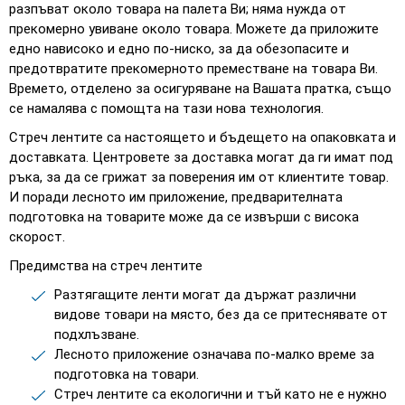
разпъват около товара на палета Ви; няма нужда от
прекомерно увиване около товара. Можете да приложите
едно нависоко и едно по-ниско, за да обезопасите и
предотвратите прекомерното преместване на товара Ви.
Времето, отделено за осигуряване на Вашата пратка, също
се намалява с помощта на тази нова технология.
Стреч лентите са настоящето и бъдещето на опаковката и
доставката. Центровете за доставка могат да ги имат под
ръка, за да се грижат за поверения им от клиентите товар.
И поради лесното им приложение, предварителната
подготовка на товарите може да се извърши с висока
скорост.
Предимства на стреч лентите
Разтягащите ленти могат да държат различни
видове товари на място, без да се притеснявате от
подхлъзване.
Лесното приложение означава по-малко време за
подготовка на товари.
Стреч лентите са екологични и тъй като не е нужно