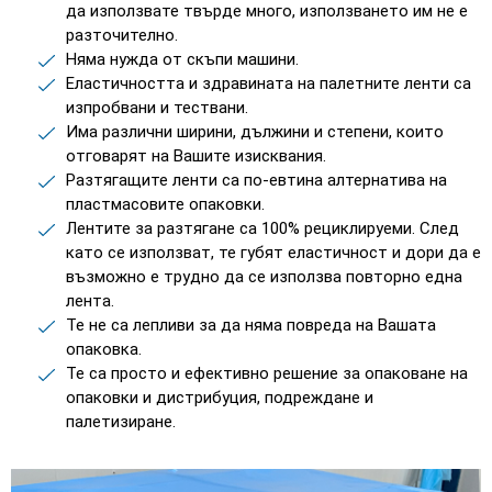
да използвате твърде много, използването им не е
разточително.
Няма нужда от скъпи машини.
Еластичността и здравината на палетните ленти са
изпробвани и тествани.
Има различни ширини, дължини и степени, които
отговарят на Вашите изисквания.
Разтягащите ленти са по-евтина алтернатива на
пластмасовите опаковки.
Лентите за разтягане са 100% рециклируеми. След
като се използват, те губят еластичност и дори да е
възможно е трудно да се използва повторно една
лента.
Те не са лепливи за да няма повреда на Вашата
опаковка.
Те са просто и ефективно решение за опаковане на
опаковки и дистрибуция, подреждане и
палетизиране.